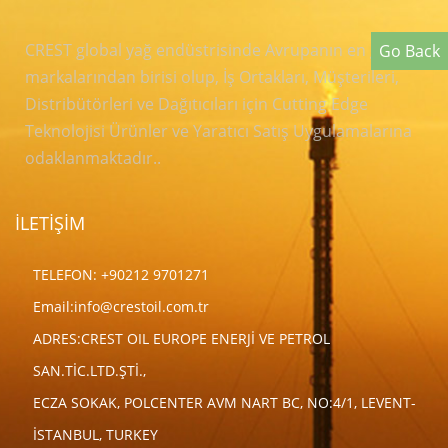
CREST global yağ endüstrisinde Avrupanın en genç
Go Back
markalarından birisi olup, İş Ortakları, Müşterileri,
Distribütörleri ve Dağıtıcıları için Cutting Edge
Teknolojisi Ürünler ve Yaratıcı Satış Uygulamalarına
odaklanmaktadır..
İLETİŞİM
TELEFON: +90212 9701271
Email:
info@crestoil.com.tr
ADRES:CREST OIL EUROPE ENERJİ VE PETROL
SAN.TİC.LTD.ŞTİ.,
ECZA SOKAK, POLCENTER AVM NART BC, NO:4/1, LEVENT-
İSTANBUL, TURKEY